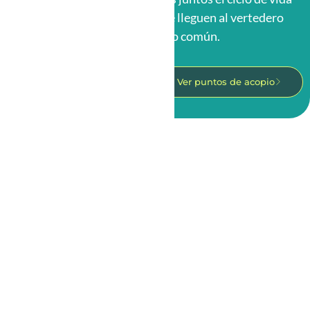
de una bolsa y evitamos que lleguen al vertedero
como un residuo común.
Conoce cómo funciona
Ver puntos de acopio
NOSOTROS
Quiénes somos
¿Por qué elegirnos?
Economía Circular
Reconocimientos
Unibag Perú
Unibag México
INFORMACIÓN