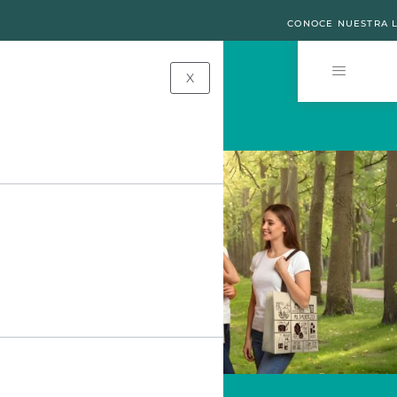
CONOCE NUESTRA L
X
UN
MODELO
PARA
CADA
PLAN
Tu
bolsa
ideal
esta
aquí.