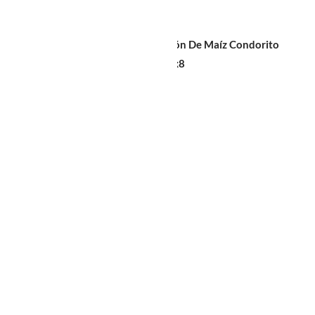
Sin diseño
Bolsa De Almidón De Maíz Condorito
Botellas 20x41x8
$
1.240