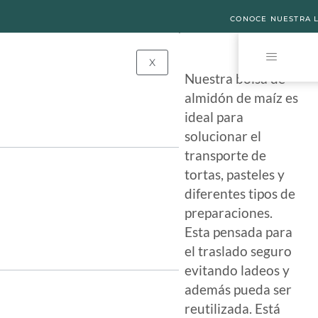
Home
Retail y Comercios
CONOCE NUESTRA L
Bolsas Reutilizables
Bolsa para Pastelería
X
Bolsa para Pastelería
Nuestra bolsa de
almidón de maíz es
Bolsa para
ideal para
Pastelería
solucionar el
transporte de
tortas, pasteles y
diferentes tipos de
preparaciones.
Esta pensada para
el traslado seguro
evitando ladeos y
además pueda ser
reutilizada. Está