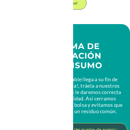
Haz clic aquí
PROGRAMA DE
RECUPERACIÓN
POST CONSUMO
Cuando una bolsa reutilizable llega a su fin de
vida, ¡No la botes a la basura!, tráela a nuestros
puntos de acopio y nosotros le daremos correcta
gestión según su materialidad. Así cerramos
juntos el ciclo de vida de una bolsa y evitamos que
lleguen al vertedero como un residuo común.
Conoce cómo funciona
Ver puntos de acopio