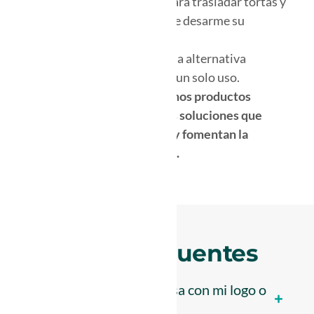
Su confección es precisa para trasladar tortas y
pasteles sin el riesgo que se desarme su
contenido.
Al ser compostable, son una alternativa
sostenible al packaging de un solo uso.
En Unibag no sólo vendemos productos
reutilizables, desarrollamos soluciones que
transforman el consumo y fomentan la
reutilización.
Preguntas frecuentes
¿Puedo personalizar esta bolsa con mi logo o
marca?