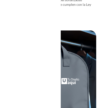
compostables o reciclables que cumplen con la Ley
'Chao Bolsas Plásticas'
→
VER MÁS