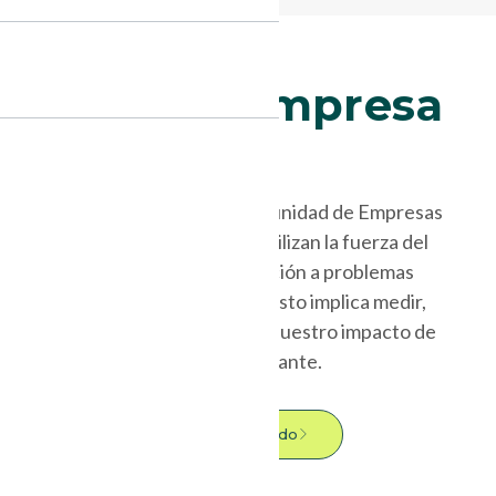
Somos Empresa
B.
Unibag es parte de la comunidad de Empresas
B: organizaciones que utilizan la fuerza del
mercado para dar solución a problemas
sociales y ambientales. Esto implica medir,
mejorar y transparentar nuestro impacto de
forma constante.
Ver certificado