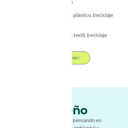
(compostaje industrial)
Reutilizables de origen plástico, (reciclaje
plástico)
Reutilizables de origen textil, (reciclaje
textil)
Más información
Ecodiseño
Diseñamos cada producto pensando en
su funcionalidad, impacto ambiental y