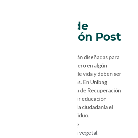
Programa de
Recuperación Post
consumo
Las bolsas reutilizables están diseñadas para
ser usadas muchas veces pero en algún
momento llegarán a su fin de vida y deben ser
correctamente gestionadas. En Unibag
creamos nuestro Programa de Recuperación
Post Consumo para generar educación
ambiental y para acercar a la ciudadanía el
reciclaje de este nuevo residuo.
¿Que bolsas recibimos?
Reutilizables de origen vegetal,