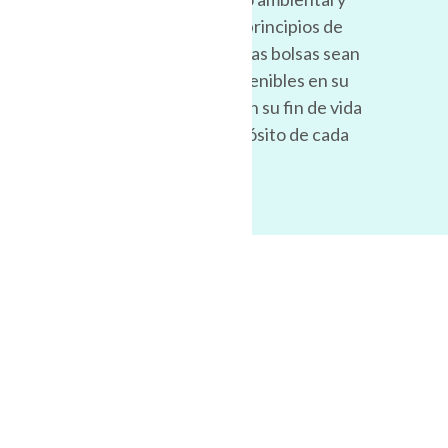
ciclo de vida. Aplicamos principios de
ecodiseño para que nuestras bolsas sean
eficientes en su uso, sostenibles en su
fabricación, gestionables en su fin de vida
y coherentes con el propósito de cada
marca.
NOSOTROS
Quiénes somos
¿Por qué elegirnos?
Economía Circular
Reconocimientos
Unibag Perú
Unibag México