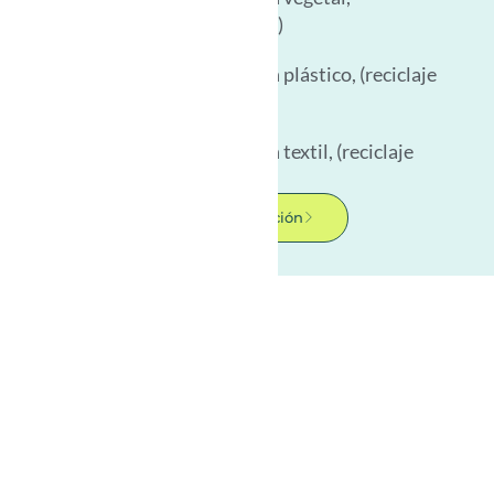
(compostaje industrial)
Reutilizables de origen plástico, (reciclaje
plástico)
Reutilizables de origen textil, (reciclaje
textil)
Más información
NOSOTROS
Quiénes somos
¿Por qué elegirnos?
Economía Circular
Reconocimientos
Unibag Perú