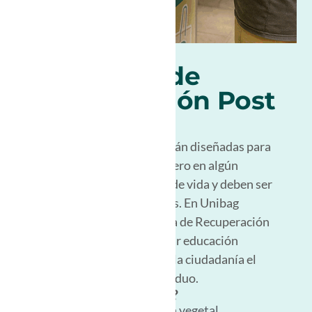
Programa de
Recuperación Post
consumo
Las bolsas reutilizables están diseñadas para
ser usadas muchas veces pero en algún
momento llegarán a su fin de vida y deben ser
correctamente gestionadas. En Unibag
creamos nuestro Programa de Recuperación
Post Consumo para generar educación
ambiental y para acercar a la ciudadanía el
reciclaje de este nuevo residuo.
¿Que bolsas recibimos?
Reutilizables de origen vegetal,