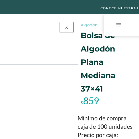
Inicio
Bolsa de Algodón Plana Mediana 37×41
CONOCE NUESTRA L
Algodón
X
Bolsa de
Algodón
Plana
Mediana
37×41
859
$
Mínimo de compra
caja de 100 unidades
Precio por caja: