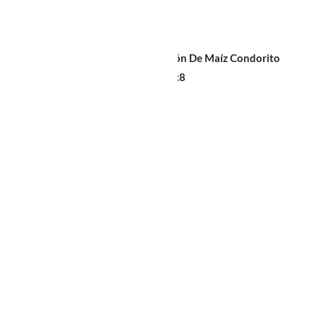
Sin diseño
Bolsa De Almidón De Maíz Condorito
Botellas 20x41x8
$
1.240