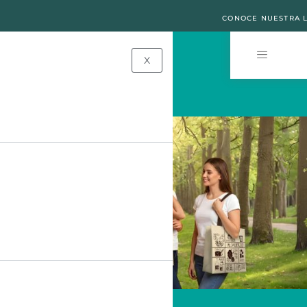
CONOCE NUESTRA L
X
UN
MODELO
PARA
CADA
PLAN
Tu
bolsa
ideal
esta
aquí.