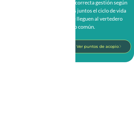
acopio y nosotros le daremos correcta gestión según
su materialidad. Así cerramos juntos el ciclo de vida
de una bolsa y evitamos que lleguen al vertedero
como un residuo común.
Conoce cómo funciona
Ver puntos de acopio
NOSOTROS
Quiénes somos
¿Por qué elegirnos?
Economía Circular
Reconocimientos
Unibag Perú
Unibag México