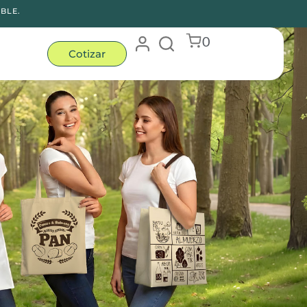
BLE.
0
Cotizar