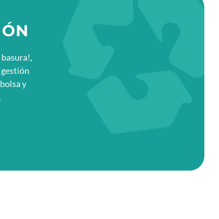
IÓN
a basura!,
 gestión
 bolsa y
.