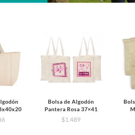
Algodón
Bolsa de Algodón
Bol
58x40x20
Pantera Rosa 37×41
M
86
$
1.489