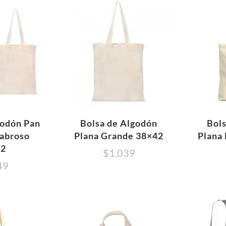
godón Pan
Bolsa de Algodón
Bol
Sabroso
Plana Grande 38×42
Plana
42
$
1.039
49