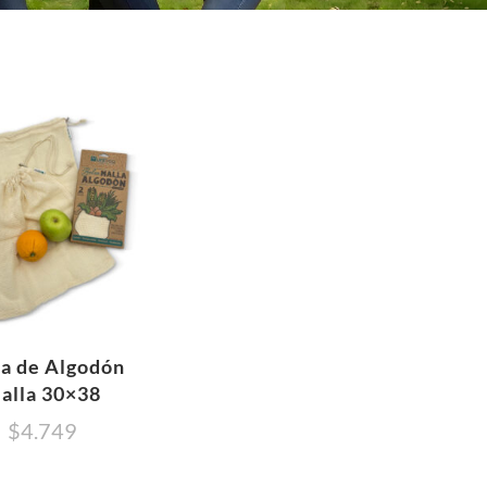
sa de Algodón
alla 30×38
$
4.749