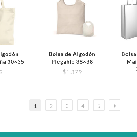
Algodón
Bolsa de Algodón
Bolsa
ña 30×35
Plegable 38×38
Maí
9
$
1.379
1
2
3
4
5