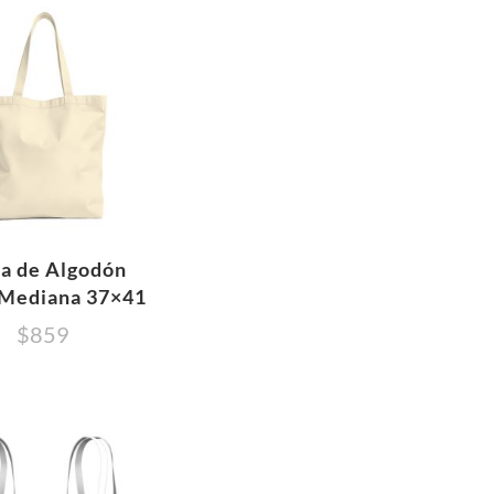
sa de Algodón
 Mediana 37×41
$
859