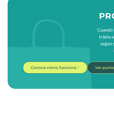
PR
Cuando un
tráela 
según s
Conoce cómo funciona
Ver punto