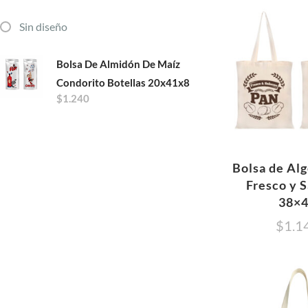
Sin diseño
Bolsa De Almidón De Maíz
Condorito Botellas 20x41x8
$
1.240
Bolsa de Al
Fresco y 
38×
$
1.1